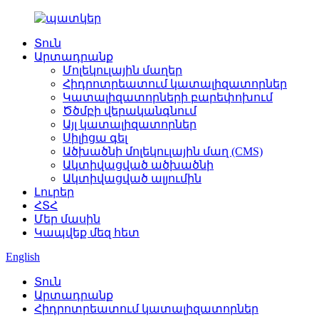
Տուն
Արտադրանք
Մոլեկուլային մաղեր
Հիդրոտրեատում կատալիզատորներ
Կատալիզատորների բարեփոխում
Ծծմբի վերականգնում
Այլ կատալիզատորներ
Սիլիցա գել
Ածխածնի մոլեկուլային մաղ (CMS)
Ակտիվացված ածխածնի
Ակտիվացված ալյումին
Լուրեր
ՀՏՀ
Մեր մասին
Կապվեք մեզ հետ
English
Տուն
Արտադրանք
Հիդրոտրեատում կատալիզատորներ